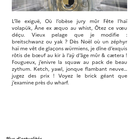
L’île exiguë, Où l’obèse jury mûr Fête l’haï
volapük, Âne ex æquo au whist, Ôtez ce vœu
déçu. Vieux pelage que je modifie :
breitschwanz ou yak ? Dès Noël où un zéphyr
haï me vêt de glaçons würmiens, je dîne d’exquis
rôtis de bœuf au kir à l’aÿ d’âge mûr & cætera !
Fougueux, j’enivre la squaw au pack de beau
zythum. Ketch, yawl, jonque flambant neuve…
jugez des prix ! Voyez le brick géant que
j’examine près du wharf.
Plus d'actualités