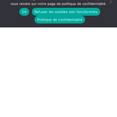
vous rendre sur notre page de politique de confidentialité.
Ok
Refuser les cookies non fonctionnels
ARTICLE 4
Politique de confidentialité
Voyez ce jeu exquis wallon, de graphie en kit mais
bref. Portez ce vieux whisky au juge blond qui fume
sur son île intérieure, à côté de l’alcôve ovoïde, où
les bûches se consument dans l’âtre, ce qui lui
permet de penser à la cænogenèse de l’être dont il
Lire la suite →
est question dans la cause ambiguë […]
Archives
Documentation