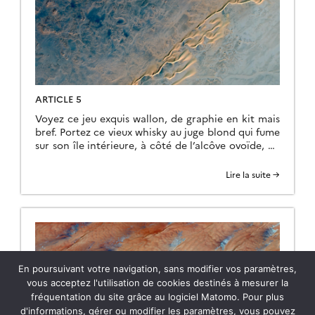
ARTICLE 5
Voyez ce jeu exquis wallon, de graphie en kit mais
bref. Portez ce vieux whisky au juge blond qui fume
sur son île intérieure, à côté de l’alcôve ovoïde, où
les bûches se consument dans l’âtre, ce qui lui
permet de penser à la cænogenèse de l’être dont il
Lire la suite →
est question dans la cause ambiguë […]
En poursuivant votre navigation, sans modifier vos paramètres,
vous acceptez l'utilisation de cookies destinés à mesurer la
fréquentation du site grâce au logiciel Matomo. Pour plus
d'informations, gérer ou modifier les paramètres, vous pouvez