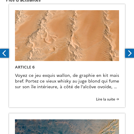
ARTICLE 6
Voyez ce jeu exquis wallon, de graphie en kit mais
bref. Portez ce vieux whisky au juge blond qui fume
sur son île intérieure, à côté de l’alcôve ovoïde, où
les bûches se consument dans l’âtre, ce qui lui
permet de penser à la cænogenèse de l’être dont il
Lire la suite →
est question dans la cause ambiguë […]